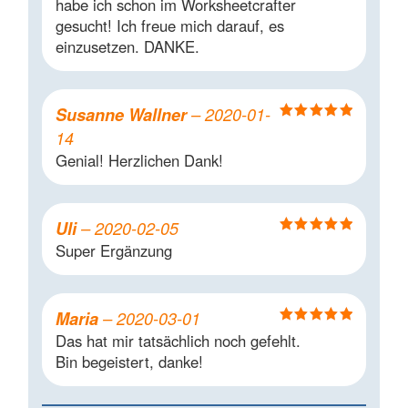
habe ich schon im Worksheetcrafter
gesucht! Ich freue mich darauf, es
einzusetzen. DANKE.
Susanne Wallner
–
2020-01-
Bewertet mit
14
5
von 5
Genial! Herzlichen Dank!
Uli
–
2020-02-05
Bewertet mit
Super Ergänzung
5
von 5
Maria
–
2020-03-01
Bewertet mit
Das hat mir tatsächlich noch gefehlt.
5
von 5
Bin begeistert, danke!