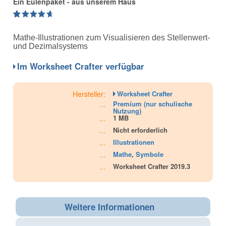
Ein Eulenpaket - aus unserem Haus
4.75
5
12
out of
based on
Mathe-Illustrationen zum Visualisieren des Stellenwert-
customer
ratings
und Dezimalsystems
Im Worksheet Crafter verfügbar
Hersteller:
Worksheet Crafter
...
Premium (nur schulische
Nutzung)
...
1 MB
...
Nicht erforderlich
...
Illustrationen
...
Mathe
,
Symbole
...
Worksheet Crafter 2019.3
Weitere Informationen