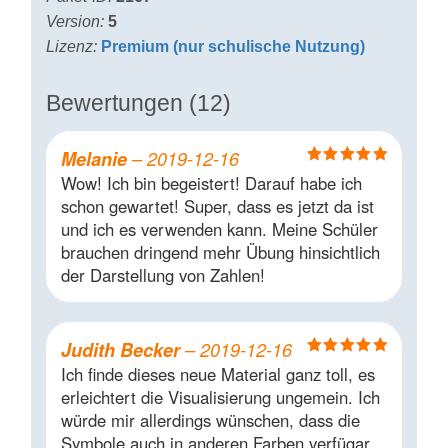
Version:
5
Lizenz:
Premium (nur schulische Nutzung)
Bewertungen (12)
Melanie
–
2019-12-16
Bewertet mit
Wow! Ich bin begeistert! Darauf habe ich
5
von 5
schon gewartet! Super, dass es jetzt da ist
und ich es verwenden kann. Meine Schüler
brauchen dringend mehr Übung hinsichtlich
der Darstellung von Zahlen!
Judith Becker
–
2019-12-16
Bewertet mit
Ich finde dieses neue Material ganz toll, es
5
von 5
erleichtert die Visualisierung ungemein. Ich
würde mir allerdings wünschen, dass die
Symbole auch in anderen Farben verfügar