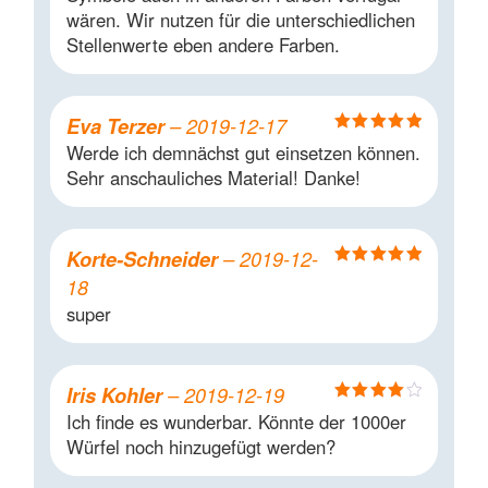
wären. Wir nutzen für die unterschiedlichen
Stellenwerte eben andere Farben.
Eva Terzer
–
2019-12-17
Bewertet mit
Werde ich demnächst gut einsetzen können.
5
von 5
Sehr anschauliches Material! Danke!
Korte-Schneider
–
2019-12-
Bewertet mit
18
5
von 5
super
Iris Kohler
–
2019-12-19
Bewertet
Ich finde es wunderbar. Könnte der 1000er
mit
4
von
Würfel noch hinzugefügt werden?
5