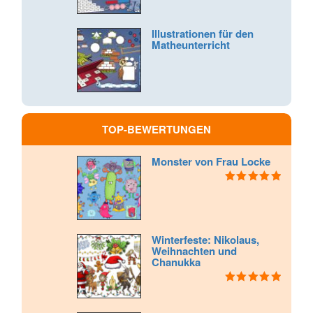
4.83
von 5
Illustrationen für den
Matheunterricht
TOP-BEWERTUNGEN
Monster von Frau Locke
Bewertet mit
5.00
von 5
Winterfeste: Nikolaus,
Weihnachten und
Chanukka
Bewertet mit
5.00
von 5