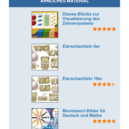
ÄHNLICHES MATERIAL
Dienes-Blöcke zur
Visualisierung des
Zehnersystems
Bewertet mit
5.00
von 5
Eierschachteln 6er
Eierschachteln 10er
Bewertet
mit
4.50
von 5
Montessori-Bilder für
Deutsch und Mathe
Bewertet mit