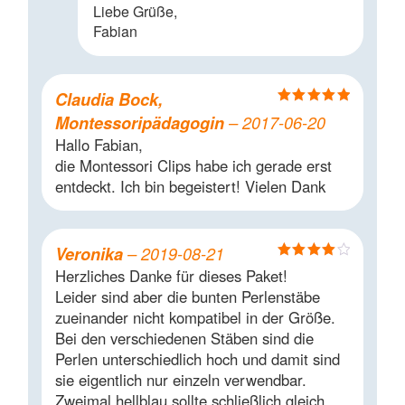
Liebe Grüße,
Fabian
Claudia Bock,
Bewertet mit
Montessoripädagogin
–
2017-06-20
5
von 5
Hallo Fabian,
die Montessori Clips habe ich gerade erst
entdeckt. Ich bin begeistert! Vielen Dank
Veronika
–
2019-08-21
Bewertet
Herzliches Danke für dieses Paket!
mit
4
von
Leider sind aber die bunten Perlenstäbe
5
zueinander nicht kompatibel in der Größe.
Bei den verschiedenen Stäben sind die
Perlen unterschiedlich hoch und damit sind
sie eigentlich nur einzeln verwendbar.
Zweimal hellblau sollte schließlich gleich