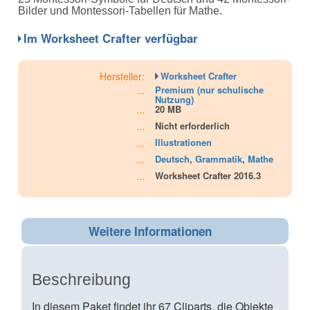
ratings
Bilder und Montessori-Tabellen für Mathe.
Im Worksheet Crafter verfügbar
Hersteller:
Worksheet Crafter
...
Premium (nur schulische
Nutzung)
...
20 MB
...
Nicht erforderlich
...
Illustrationen
...
Deutsch
,
Grammatik
,
Mathe
...
Worksheet Crafter 2016.3
Weitere Informationen
Beschreibung
In diesem Paket findet ihr 67 Cliparts, die Objekte