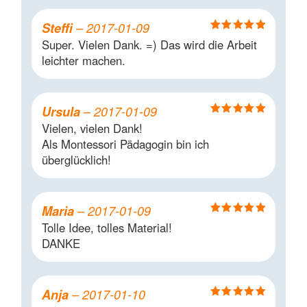
Steffi
–
2017-01-09
Bewertet mit
Super. Vielen Dank. =) Das wird die Arbeit
5
von 5
leichter machen.
Ursula
–
2017-01-09
Bewertet mit
Vielen, vielen Dank!
5
von 5
Als Montessori Pädagogin bin ich
überglücklich!
Maria
–
2017-01-09
Bewertet mit
Tolle Idee, tolles Material!
5
von 5
DANKE
Anja
–
2017-01-10
Bewertet mit