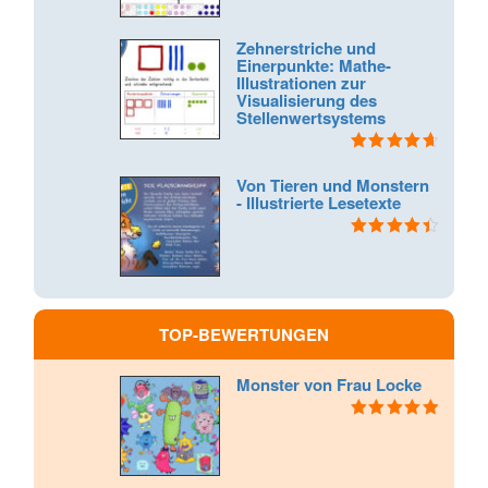
5.00
von 5
Zehnerstriche und
Einerpunkte: Mathe-
Illustrationen zur
Visualisierung des
Stellenwertsystems
Bewertet
mit
4.75
Von Tieren und Monstern
von 5
- Illustrierte Lesetexte
Bewertet
mit
4.50
von 5
TOP-BEWERTUNGEN
Monster von Frau Locke
Bewertet mit
5.00
von 5