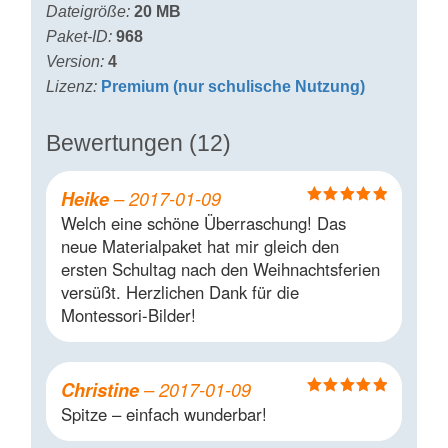
Dateigröße:
20 MB
Paket-ID:
968
Version:
4
Lizenz:
Premium (nur schulische Nutzung)
Bewertungen (12)
Heike
–
2017-01-09
Bewertet mit
Welch eine schöne Überraschung! Das
5
von 5
neue Materialpaket hat mir gleich den
ersten Schultag nach den Weihnachtsferien
versüßt. Herzlichen Dank für die
Montessori-Bilder!
Christine
–
2017-01-09
Bewertet mit
Spitze – einfach wunderbar!
5
von 5