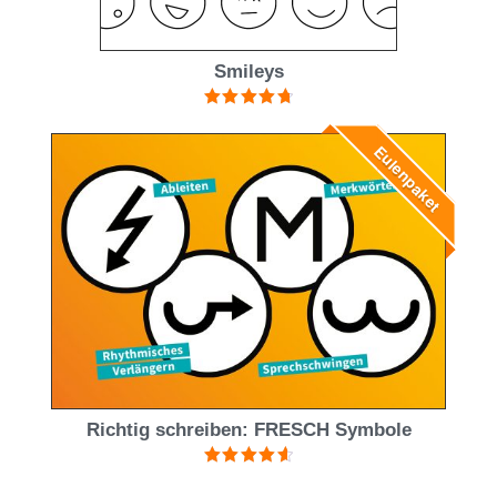
Smileys
Bewertet mit
4.83
von 5
Eulenpaket
Richtig schreiben: FRESCH Symbole
Bewertet
mit
4.67