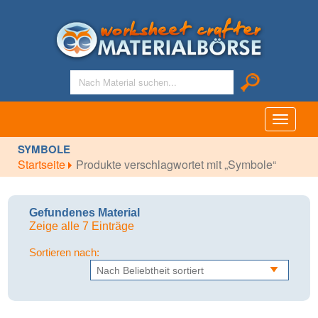
Toggle
navigati
SYMBOLE
Startseite
Produkte verschlagwortet mit „Symbole“
Gefundenes Material
Zeige alle 7 Einträge
Sortieren nach: