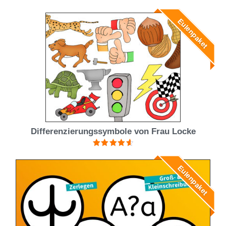
von 5
Eulenpaket
Differenzierungssymbole von Frau Locke
Bewertet
mit
4.71
Eulenpaket
von 5