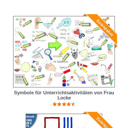
Eulenpaket
Symbole für Unterrichtsaktivitäten von Frau
Locke
Bewertet
mit
4.60
Eulenpaket
von 5