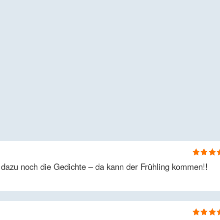
Bewertet
dazu noch die Gedichte – da kann der Frühling kommen!!
5
von 5