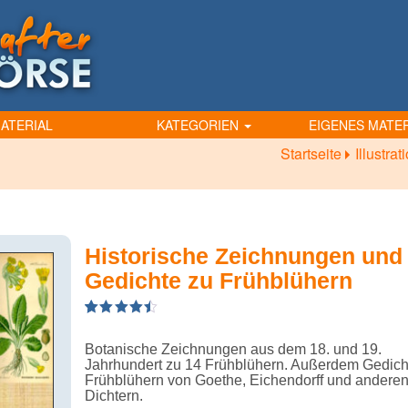
ATERIAL
KATEGORIEN
EIGENES MATER
Startseite
Illustra
Historische Zeichnungen und
Gedichte zu Frühblühern
4.50
5
2
out of
based on
Botanische Zeichnungen aus dem 18. und 19.
customer
ratings
Jahrhundert zu 14 Frühblühern. Außerdem Gedich
Frühblühern von Goethe, Eichendorff und andere
Dichtern.