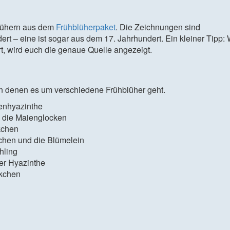
blühern aus dem
Frühblüherpaket
. Die Zeichnungen sind
t – eine ist sogar aus dem 17. Jahrhundert. Ein kleiner Tipp:
rt, wird euch die genaue Quelle angezeigt.
n denen es um verschiedene Frühblüher geht.
benhyazinthe
 die Maienglocken
kchen
chen und die Blümelein
hling
er Hyazinthe
kchen