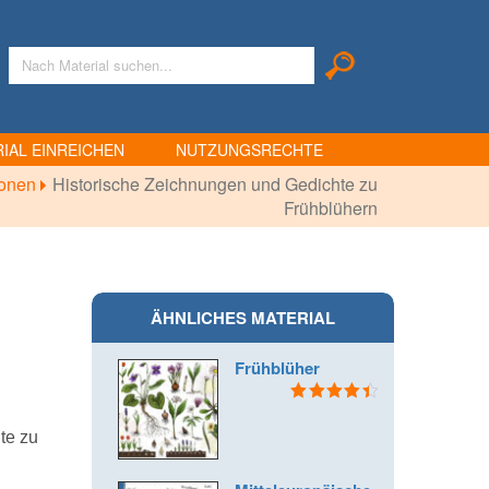
IAL EINREICHEN
NUTZUNGSRECHTE
tionen
Historische Zeichnungen und Gedichte zu
Frühblühern
ÄHNLICHES MATERIAL
Frühblüher
Bewertet
mit
4.50
te zu
von 5
n