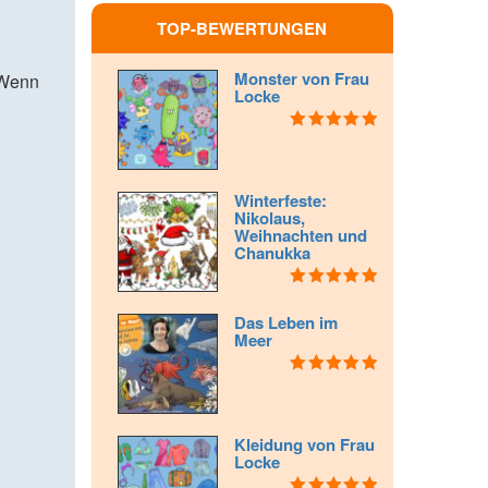
TOP-BEWERTUNGEN
Monster von Frau
 Wenn
Locke
Bewertet mit
5.00
von 5
Winterfeste:
Nikolaus,
Weihnachten und
Chanukka
Bewertet mit
5.00
von 5
Das Leben im
Meer
Bewertet mit
5.00
von 5
Kleidung von Frau
Locke