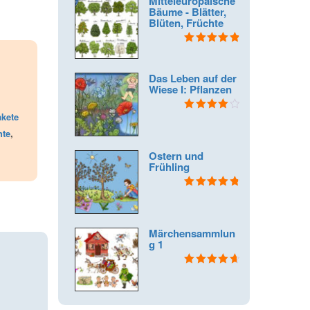
Mitteleuropäische
Bäume - Blätter,
Blüten, Früchte
Bewertet mit
4.91
von 5
Das Leben auf der
Wiese I: Pflanzen
kete
Bewertet
mit
4.00
hte
,
von 5
Ostern und
Frühling
Bewertet mit
4.88
von 5
Märchensammlun
g 1
Bewertet
mit
4.75
von 5