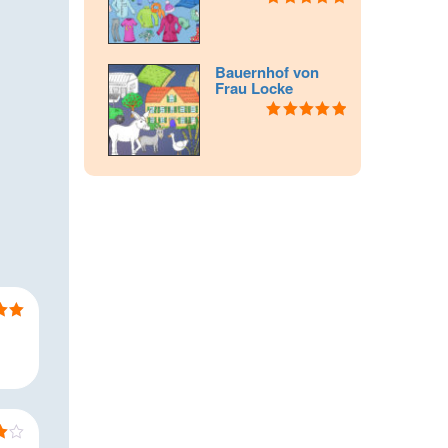
Bewertet mit
5.00
von 5
Bauernhof von
Frau Locke
Bewertet mit
5.00
von 5
 mit