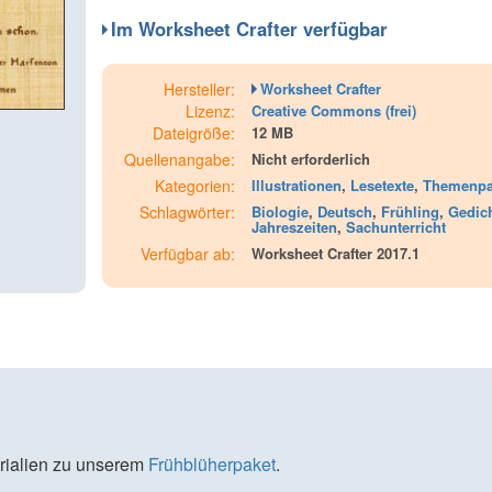
Im Worksheet Crafter verfügbar
Hersteller:
Worksheet Crafter
Lizenz:
Creative Commons (frei)
Dateigröße:
12 MB
Quellenangabe:
Nicht erforderlich
Kategorien:
Illustrationen
,
Lesetexte
,
Themenpa
Schlagwörter:
Biologie
,
Deutsch
,
Frühling
,
Gedic
Jahreszeiten
,
Sachunterricht
Verfügbar ab:
Worksheet Crafter 2017.1
erialien zu unserem
Frühblüherpaket
.