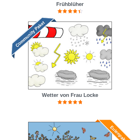
Frühblüher
Bewertet
Community Paket
mit
4.50
von 5
Wetter von Frau Locke
Bewertet mit
4.88
von 5
Eulenpaket