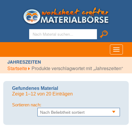
Toggle
navigati
JAHRESZEITEN
Startseite
Produkte verschlagwortet mit „Jahreszeiten“
Gefundenes Material
Zeige 1–12 von 20 Einträgen
Sortieren nach: