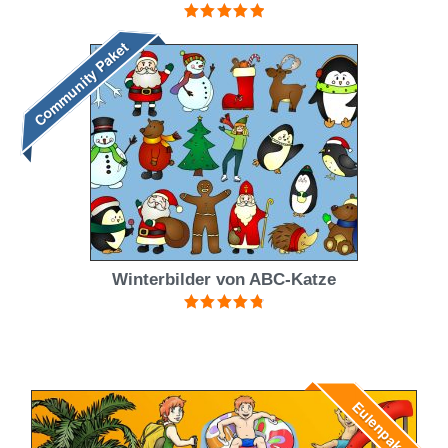
Bewertet mit
Community Paket
5.00
von 5
Winterbilder von ABC-Katze
Bewertet mit
4.90
von 5
Eulenpaket