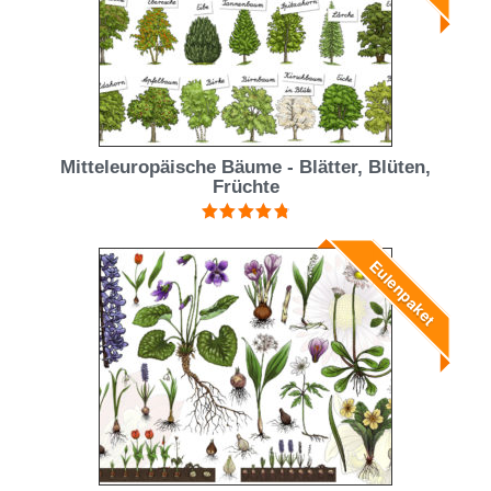
Mitteleuropäische Bäume - Blätter, Blüten,
Früchte
Bewertet mit
4.91
von 5
Eulenpaket