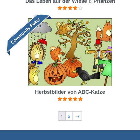
Das Leben auf der Wiese I: Pflanzen
Bewertet
Community Paket
mit
4.00
von 5
Herbstbilder von ABC-Katze
Bewertet mit
5.00
von 5
1
2
→