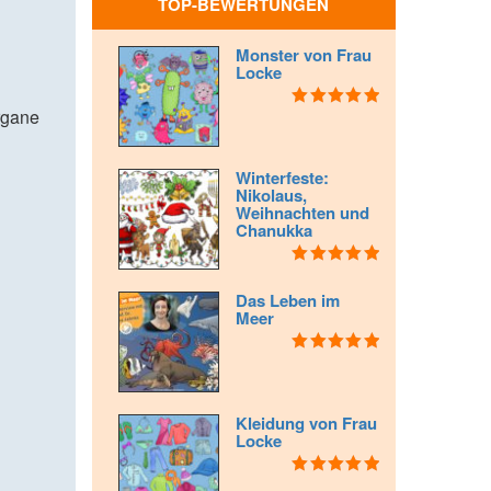
TOP-BEWERTUNGEN
Monster von Frau
Locke
rgane
Bewertet mit
5.00
von 5
Winterfeste:
Nikolaus,
Weihnachten und
Chanukka
Bewertet mit
5.00
von 5
Das Leben im
Meer
Bewertet mit
5.00
von 5
Kleidung von Frau
Locke
Bewertet mit