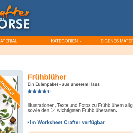
ATERIAL
KATEGORIEN
EIGENES MATER
Frühblüher
lenpaket
Ein Eulenpaket - aus unserem Haus
4.50
5
6
out of
based on
Illustrationen, Texte und Fotos zu Frühblühern al
customer
ratings
sowie den 14 wichtigsten Frühblüherarten.
Im Worksheet Crafter verfügbar