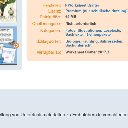
Hersteller:
Worksheet Crafter
Lizenz:
Premium (nur schulische Nutzung)
Dateigröße:
65 MB
Quellenangabe:
Nicht erforderlich
Kategorien:
Fotos
,
Illustrationen
,
Lesetexte
,
Sachtexte
,
Themenpakete
Schlagwörter:
Biologie
,
Frühling
,
Jahreszeiten
,
Sachunterricht
Verfügbar ab:
Worksheet Crafter 2017.1
tellung von Unterrichtsmaterialien zu Frühblühern in verschiede