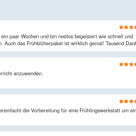
Bewertet
t ein paar Wochen und bin restlos begeistert wie schnell und
5
von 5
nn. Auch das Frühblüherpaket ist wirklich genial! Tausend Dan
Bewertet
erricht anzuwenden.
5
von 5
Bewertet
ereinfacht die Vorbereitung für eine Frühlingswerkstatt um ei
5
von 5