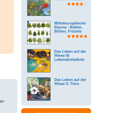
Bewertet
mit
4.00
von 5
Mitteleuropäische
Bäume - Blätter,
Blüten, Früchte
Bewertet mit
4.91
von 5
Das Leben auf der
Wiese III:
Lebenskreisläufe
Das Leben auf der
Wiese II: Tiere
nen