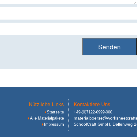
Nützliche Links
Kontaktiere Uns
Startseite
+49-(0)7122-6999-000
materialboerse@worksheetcraft
Alle Materialpakete
SchoolCraft GmbH, Dellenweg 2
Impressum