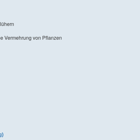
blühern
he Vermehrung von Pflanzen
g)