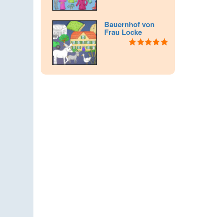
5.00
von 5
Bauernhof von
Frau Locke
Bewertet mit
5.00
von 5