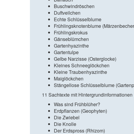
Buschwindröschen
Duftveilchen
Echte Schlüsselblume
Frühlingsknotenblume (Märzenbecher
Frühlingskrokus
Gänseblümchen
Gartenhyazinthe
Gartentulpe
Gelbe Narzisse (Osterglocke)
Kleines Schneeglöckchen
Kleine Traubenhyazinthe
Maiglöckchen
Stängellose Schlüsselblume (Gartenp
11 Sachtexte mit Hintergrundinformatione
Was sind Frühblüher?
Erdpflanzen (Geophyten)
Die Zwiebel
Die Knolle
Der Erdspross (Rhizom)