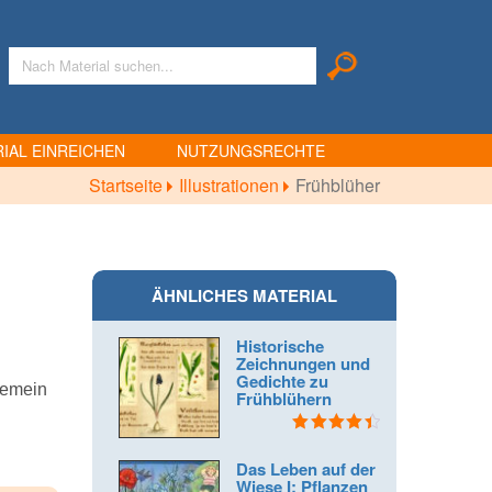
IAL EINREICHEN
NUTZUNGSRECHTE
Startseite
Illustrationen
Frühblüher
ÄHNLICHES MATERIAL
Historische
Zeichnungen und
Gedichte zu
lgemein
Frühblühern
Bewertet
mit
4.50
Das Leben auf der
von 5
Wiese I: Pflanzen