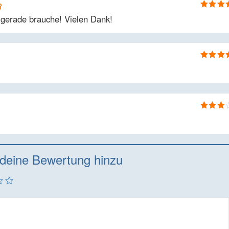
3
Bewertet
 gerade brauche! Vielen Dank!
5
von 5
Bewertet
mit
4
vo
5
Bewertet
mit
3
von 5
deine Bewertung hinzu