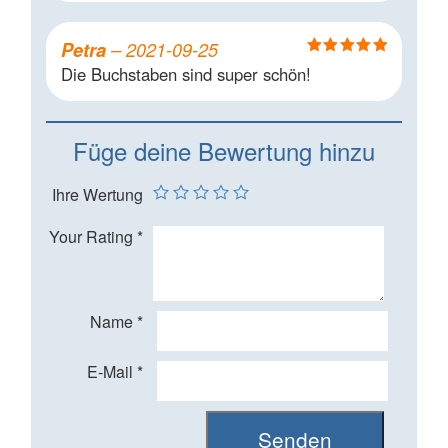
Petra
–
2021-09-25
Bewertet mit
Die Buchstaben sind super schön!
5
von 5
Füge deine Bewertung hinzu
Ihre Wertung
Your Rating
*
Name
*
E-Mail
*