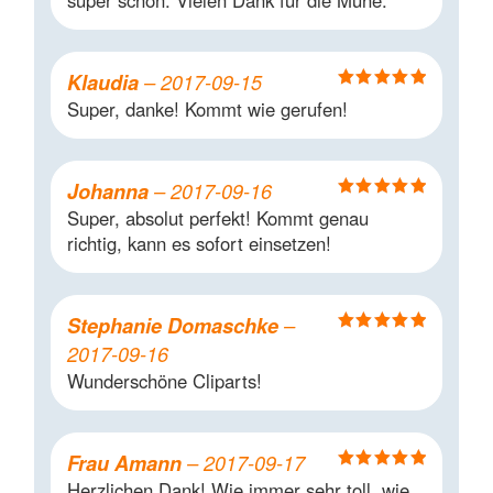
Klaudia
–
2017-09-15
Bewertet mit
Super, danke! Kommt wie gerufen!
5
von 5
Johanna
–
2017-09-16
Bewertet mit
Super, absolut perfekt! Kommt genau
5
von 5
richtig, kann es sofort einsetzen!
Stephanie Domaschke
–
Bewertet mit
2017-09-16
5
von 5
Wunderschöne Cliparts!
Frau Amann
–
2017-09-17
Bewertet mit
Herzlichen Dank! Wie immer sehr toll, wie