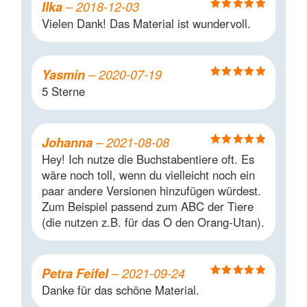
Ilka
–
2018-12-03
Bewertet mit
Vielen Dank! Das Material ist wundervoll.
5
von 5
Yasmin
–
2020-07-19
Bewertet mit
5 Sterne
5
von 5
Johanna
–
2021-08-08
Bewertet mit
Hey! Ich nutze die Buchstabentiere oft. Es
5
von 5
wäre noch toll, wenn du vielleicht noch ein
paar andere Versionen hinzufügen würdest.
Zum Beispiel passend zum ABC der Tiere
(die nutzen z.B. für das O den Orang-Utan).
Petra Feifel
–
2021-09-24
Bewertet mit
Danke für das schöne Material.
5
von 5