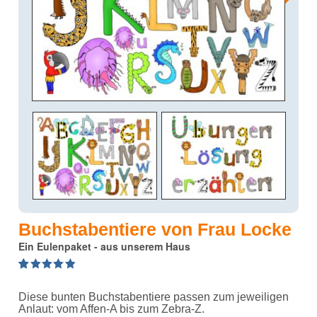
Buchstabentiere von Frau Locke
Ein Eulenpaket - aus unserem Haus
5.00
5
18
out of
based on
Diese bunten Buchstabentiere passen zum jeweiligen
customer
ratings
Anlaut: vom Affen-A bis zum Zebra-Z.