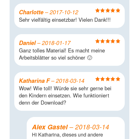
Charlotte
–
2017-10-12
Bewertet mit
Sehr vielfältig einsetzbar! Vielen Dank!!!
5
von 5
Daniel
–
2018-01-17
Bewertet mit
Ganz tolles Material! Es macht meine
5
von 5
Arbeitsblätter so viel schöner 🙂
Katharina F
–
2018-03-14
Bewertet mit
Wow! Wie toll! Würde sie sehr gerne bei
5
von 5
den Kindern einsetzen. Wie funktioniert
denn der Download?
Alex Gastel
–
2018-03-14
Hi Katharina, dieses und andere