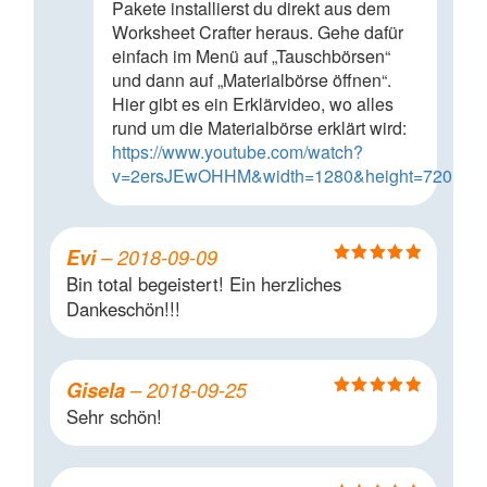
Pakete installierst du direkt aus dem
Worksheet Crafter heraus. Gehe dafür
einfach im Menü auf „Tauschbörsen“
und dann auf „Materialbörse öffnen“.
Hier gibt es ein Erklärvideo, wo alles
rund um die Materialbörse erklärt wird:
https://www.youtube.com/watch?
v=2ersJEwOHHM&width=1280&height=720
Evi
–
2018-09-09
Bewertet mit
Bin total begeistert! Ein herzliches
5
von 5
Dankeschön!!!
Gisela
–
2018-09-25
Bewertet mit
Sehr schön!
5
von 5