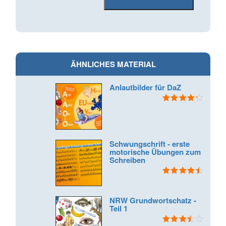
ÄHNLICHES MATERIAL
Anlautbilder für DaZ
Bewertet
mit
4.33
von 5
Schwungschrift - erste
motorische Übungen zum
Schreiben
Bewertet
mit
4.60
von 5
NRW Grundwortschatz -
Teil 1