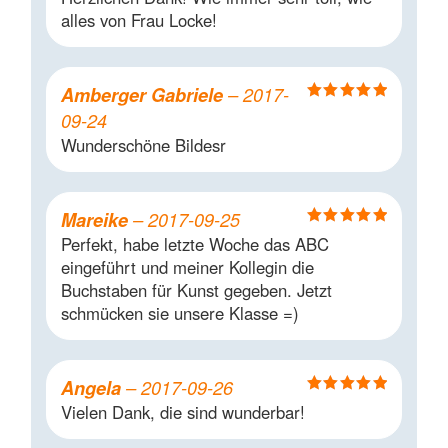
5
von 5
alles von Frau Locke!
Amberger Gabriele
–
2017-
Bewertet mit
09-24
5
von 5
Wunderschöne Bildesr
Mareike
–
2017-09-25
Bewertet mit
Perfekt, habe letzte Woche das ABC
5
von 5
eingeführt und meiner Kollegin die
Buchstaben für Kunst gegeben. Jetzt
schmücken sie unsere Klasse =)
Angela
–
2017-09-26
Bewertet mit
Vielen Dank, die sind wunderbar!
5
von 5