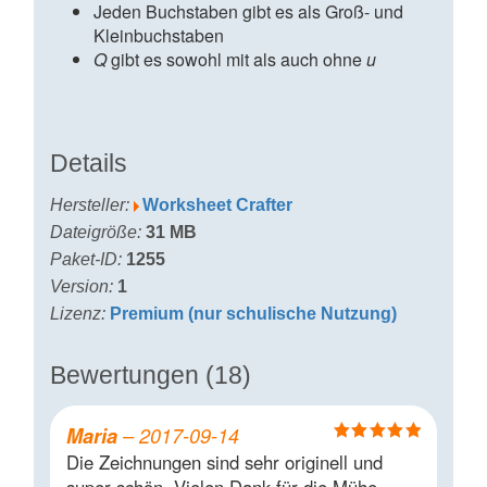
Jeden Buchstaben gibt es als Groß- und
Kleinbuchstaben
Q
gibt es sowohl mit als auch ohne
u
Details
Hersteller:
Worksheet Crafter
Dateigröße:
31 MB
Paket-ID:
1255
Version:
1
Lizenz:
Premium (nur schulische Nutzung)
Bewertungen (18)
Maria
–
2017-09-14
Bewertet mit
Die Zeichnungen sind sehr originell und
5
von 5
super schön. Vielen Dank für die Mühe.