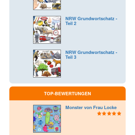
Bewertet
mit
3.50
von 5
NRW Grundwortschatz -
Teil 2
NRW Grundwortschatz -
Teil 3
TOP-BEWERTUNGEN
Monster von Frau Locke
Bewertet mit
5.00
von 5