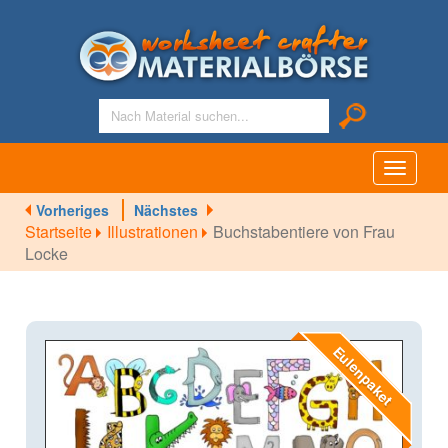
Toggle
navigati
Vorheriges
Nächstes
Startseite
Illustrationen
Buchstabentiere von Frau
Locke
Eulenpaket