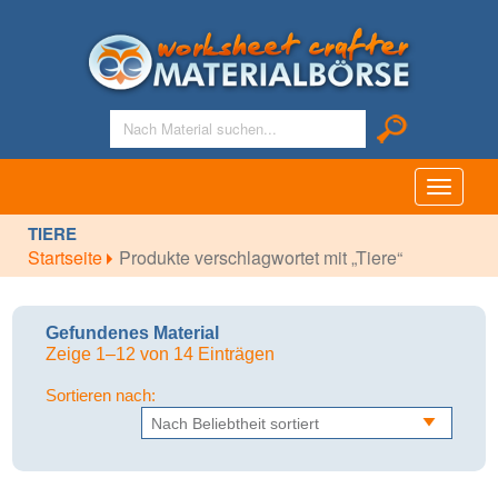
Toggle
navigati
TIERE
Startseite
Produkte verschlagwortet mit „Tiere“
Gefundenes Material
Zeige 1–12 von 14 Einträgen
Sortieren nach: