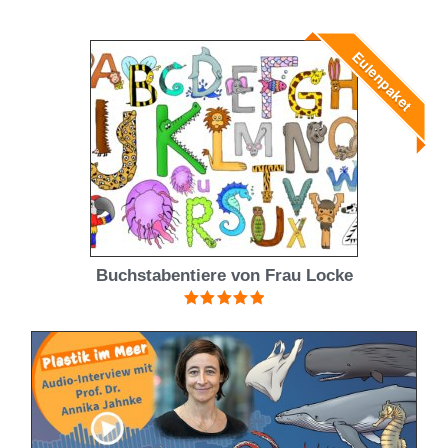
mit
4.50
von 5
Eulenpaket
Buchstabentiere von Frau Locke
Bewertet mit
5.00
von 5