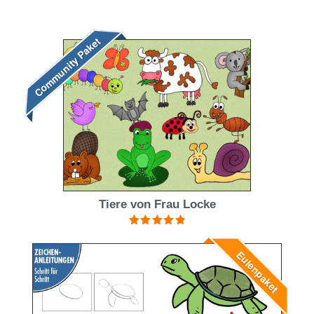
Community Paket
Tiere von Frau Locke
Bewertet mit
4.94
von 5
Eulenpaket