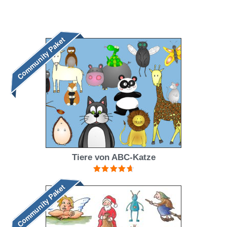
Bewertet mit
5.00
von 5
Community Paket
Tiere von ABC-Katze
Bewertet
Community Paket
mit
4.75
von 5