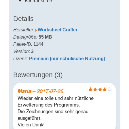
Fahrradkörbe
Details
Hersteller:
Worksheet Crafter
Dateigröße:
55 MB
Paket-ID:
1144
Version:
3
Lizenz:
Premium (nur schulische Nutzung)
Bewertungen (3)
Maria
–
2017-07-28
Bewertet
Wieder eine tolle und sehr nützliche
mit
4
von
Erweiterung des Programms.
5
Die Zeichnungen sind sehr genau
ausgeführt.
Vielen Dank!