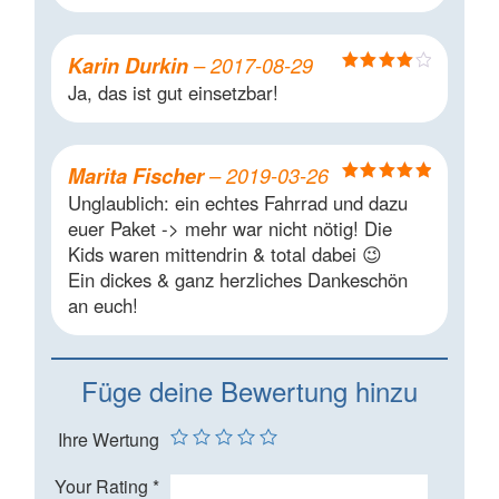
Karin Durkin
–
2017-08-29
Bewertet
Ja, das ist gut einsetzbar!
mit
4
von
5
Marita Fischer
–
2019-03-26
Bewertet mit
Unglaublich: ein echtes Fahrrad und dazu
5
von 5
euer Paket -> mehr war nicht nötig! Die
Kids waren mittendrin & total dabei 😉
Ein dickes & ganz herzliches Dankeschön
an euch!
Füge deine Bewertung hinzu
Ihre Wertung
Your Rating
*