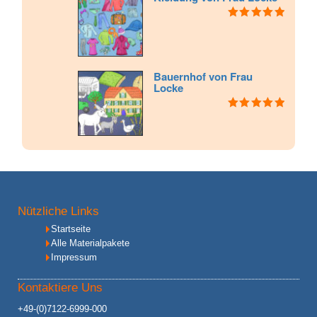
Bewertet mit
5.00
von 5
Bauernhof von Frau
Locke
Bewertet mit
5.00
von 5
Nützliche Links
Startseite
Alle Materialpakete
Impressum
Kontaktiere Uns
+49-(0)7122-6999-000