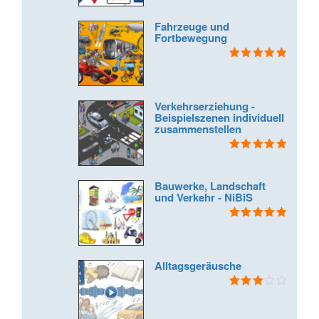
von 5
Fahrzeuge und
Fortbewegung
Bewertet mit
5.00
von 5
Verkehrserziehung -
Beispielszenen individuell
zusammenstellen
Bewertet mit
5.00
von 5
Bauwerke, Landschaft
und Verkehr - NiBiS
Bewertet mit
5.00
von 5
Alltagsgeräusche
Bewertet
mit
3.00