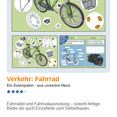
Verkehr: Fahrrad
Ein Eulenpaket - aus unserem Haus
4.33
5
3
out of
based on
Fahrräder und Fahrradausrüstung – sowohl fertige
customer
ratings
Bilder als auch Einzelteile zum Selberbauen.