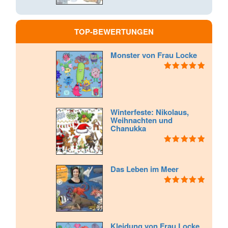
von 5
TOP-BEWERTUNGEN
Monster von Frau Locke
Bewertet mit
5.00
von 5
Winterfeste: Nikolaus,
Weihnachten und
Chanukka
Bewertet mit
5.00
von 5
Das Leben im Meer
Bewertet mit
5.00
von 5
Kleidung von Frau Locke