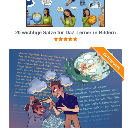
20 wichtige Sätze für DaZ-Lerner in Bildern
Bewertet mit
5.00
von 5
Eulenpaket