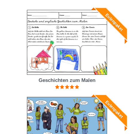
Eulenpaket
Geschichten zum Malen
Bewertet mit
5.00
von 5
Eulenpaket