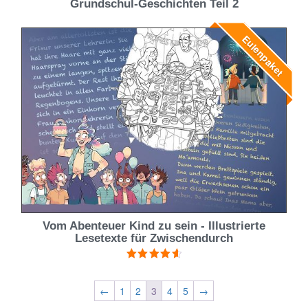
Grundschul-Geschichten Teil 2
Eulenpaket
Vom Abenteuer Kind zu sein - Illustrierte
Lesetexte für Zwischendurch
Bewertet
mit
4.67
von 5
←
1
2
3
4
5
→