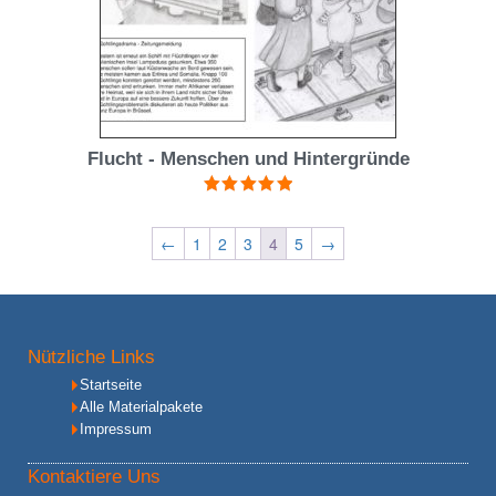
Flucht - Menschen und Hintergründe
Bewertet mit
5.00
von 5
←
1
2
3
4
5
→
Nützliche Links
Startseite
Alle Materialpakete
Impressum
Kontaktiere Uns