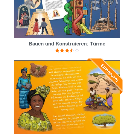
Bauen und Konstruieren: Türme
Bewertet
mit
3.50
Eulenpaket
von 5