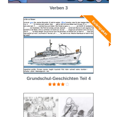
Verben 3
Eulenpaket
Grundschul-Geschichten Teil 4
Bewertet
mit
4.00
von 5