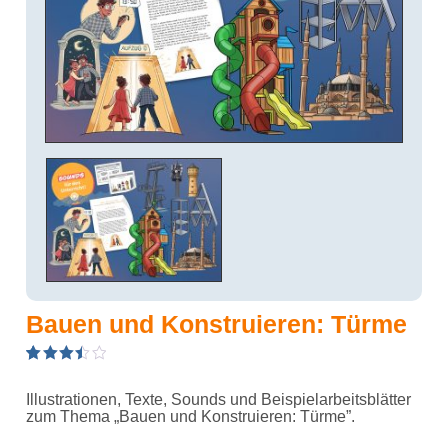
Bauen und Konstruieren: Türme
3.50
5
2
out
of
Illustrationen, Texte, Sounds und Beispielarbeitsblätter
based
on
zum Thema „Bauen und Konstruieren: Türme”.
customer
ratings