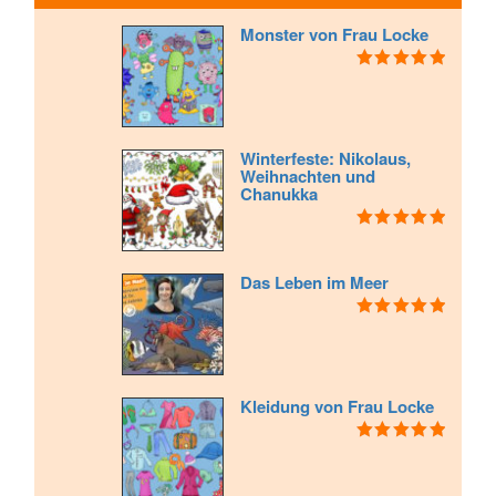
Monster von Frau Locke
Bewertet mit
5.00
von 5
Winterfeste: Nikolaus,
Weihnachten und
Chanukka
Bewertet mit
5.00
von 5
Das Leben im Meer
Bewertet mit
5.00
von 5
Kleidung von Frau Locke
Bewertet mit
5.00
von 5