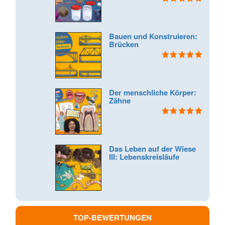
Bewertet mit
5.00
von 5
Bauen und Konstruieren:
Brücken
Bewertet mit
5.00
von 5
Der menschliche Körper:
Zähne
Bewertet mit
5.00
von 5
Das Leben auf der Wiese
III: Lebenskreisläufe
TOP-BEWERTUNGEN