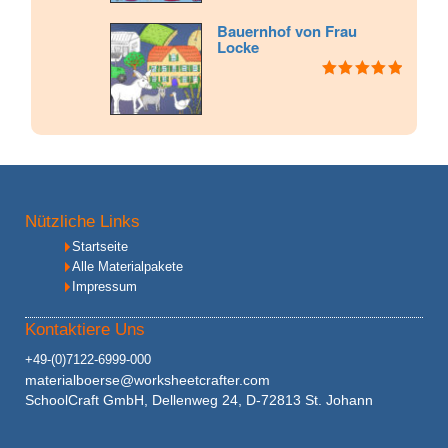
Bauernhof von Frau
Locke
Bewertet mit
5.00
von 5
Nützliche Links
Startseite
Alle Materialpakete
Impressum
Kontaktiere Uns
+49-(0)7122-6999-000
materialboerse@worksheetcrafter.com
SchoolCraft GmbH, Dellenweg 24, D-72813 St. Johann