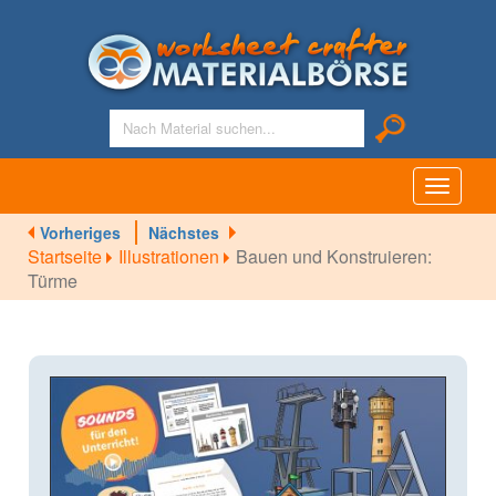
Toggle
navigati
Vorheriges
Nächstes
Startseite
Illustrationen
Bauen und Konstruieren:
Türme