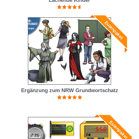
Lachende Kinder
Bewertet
mit
4.67
Eulenpaket
von 5
Ergänzung zum NRW Grundwortschatz
Bewertet mit
5.00
von 5
Eulenpaket