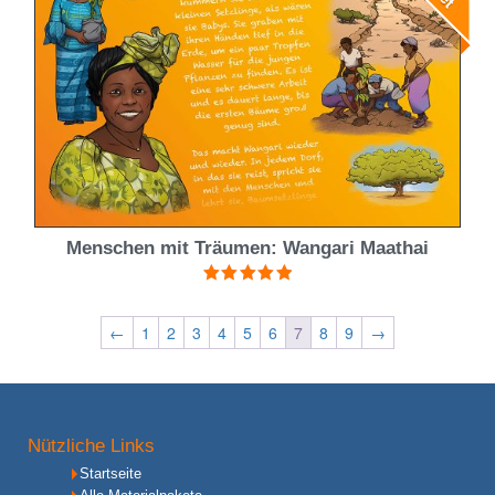
Menschen mit Träumen: Wangari Maathai
Bewertet mit
5.00
von 5
←
1
2
3
4
5
6
7
8
9
→
Nützliche Links
Startseite