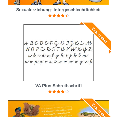
Sexualerziehung: Intergeschlechtlichkeit
Bewertet
mit
4.43
Eulenpaket
von 5
VA Plus Schreibschrift
Bewertet
mit
4.25
Eulenpaket
von 5