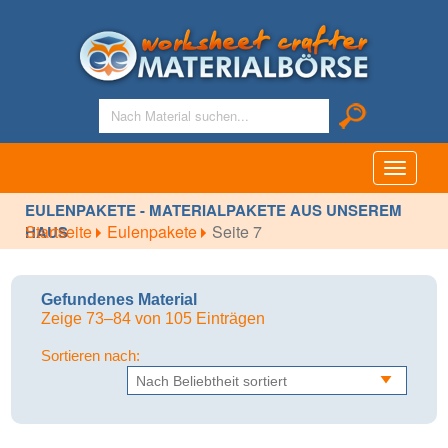
Toggle
navigati
EULENPAKETE - MATERIALPAKETE AUS UNSEREM
Startseite
Eulenpakete
Seite 7
HAUS
Gefundenes Material
Zeige 73–84 von 105 Einträgen
Sortieren nach: