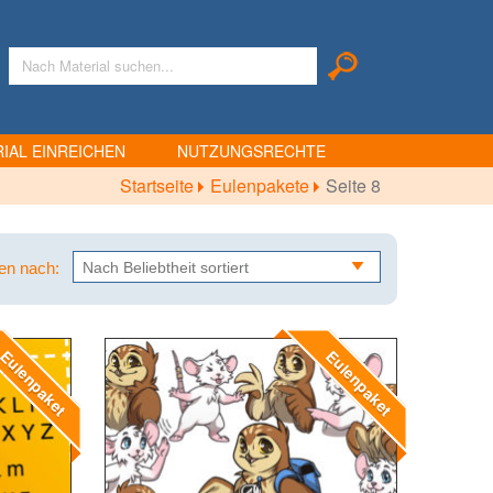
IAL EINREICHEN
NUTZUNGSRECHTE
Startseite
Eulenpakete
Seite 8
ren nach:
ulenpaket
Eulenpaket