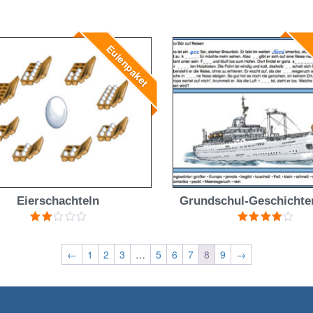
Bewertet
Bewertet mit
mit
4.00
5.00
von 5
von 5
Eulenpaket
E
Eierschachteln
Grundschul-Geschichten
Bewertet
Bewertet
mit
mit
4.00
2.00
von 5
←
1
2
3
…
5
6
7
8
9
→
von
5