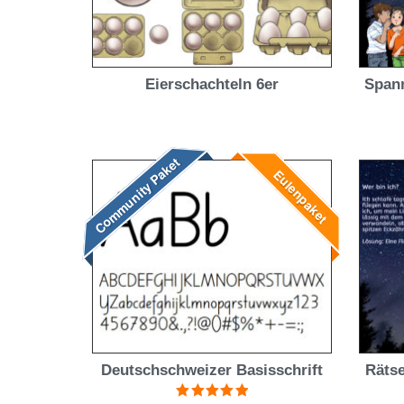
Eierschachteln 6er
Span
Community Paket
Eulenpaket
Deutschschweizer Basisschrift
Rätse