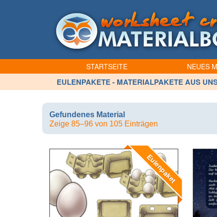
STARTSEITE
NEUES M
EULENPAKETE - MATERIALPAKETE AUS UN
Gefundenes Material
Zeige 85–96 von 105 Einträgen
Eulenpaket