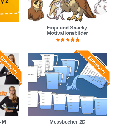
Finja und Snacky:
Motivationsbilder
Bewertet mit
5.00
von 5
ulenpaket
Eulenpaket
A-M
Messbecher 2D