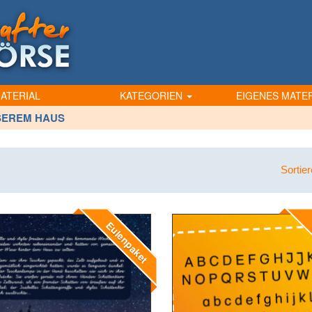
ATERIAL
KATEGORIEN
EIGENES MATER
SEREM HAUS
Sortie
Eulenpaket
E