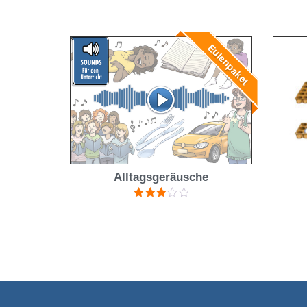
Bewertet mit
5.00
von 5
Eulenpaket
Alltagsgeräusche
Bewertet
mit
3.00
von 5