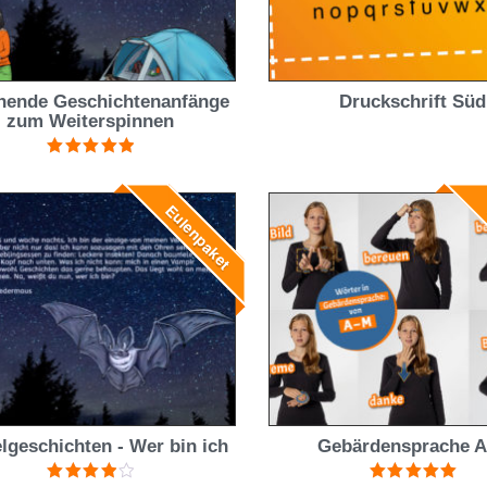
nende Geschichtenanfänge
Druckschrift Süd
zum Weiterspinnen
Bewertet mit
5.00
von 5
Eulenpaket
E
lgeschichten - Wer bin ich
Gebärdensprache 