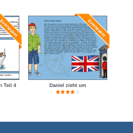
ulenpaket
Eulenpaket
 Teil 4
Daniel zieht um
Bewertet
mit
4.00
von 5