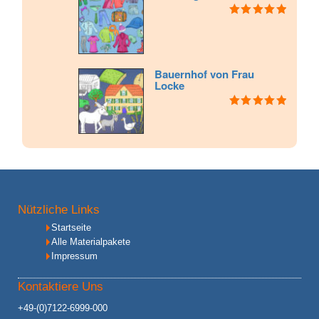
Bewertet mit
5.00
von 5
Bauernhof von Frau
Locke
Bewertet mit
5.00
von 5
Nützliche Links
Startseite
Alle Materialpakete
Impressum
Kontaktiere Uns
+49-(0)7122-6999-000