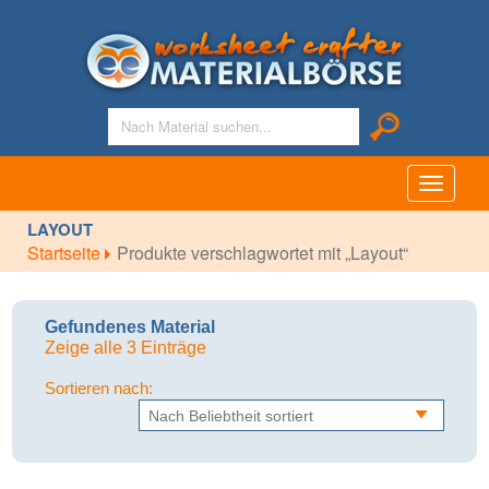
Toggle
navigati
LAYOUT
Startseite
Produkte verschlagwortet mit „Layout“
Gefundenes Material
Zeige alle 3 Einträge
Sortieren nach: