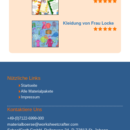
Bewertet mit
5.00
von 5
Kleidung von Frau Locke
Bewertet mit
5.00
von 5
Nützliche Links
Startseite
Alle Materialpakete
Impressum
Kontaktiere Uns
+49-(0)7122-6999-000
materialboerse@worksheetcrafter.com
SchoolCraft GmbH, Dellenweg 24, D-72813 St. Johann