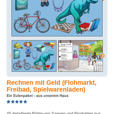
Rechnen mit Geld (Flohmarkt,
Freibad, Spielwarenladen)
Ein Eulenpaket - aus unserem Haus
5.00
5
2
out of
based on
45 detaillierte Bilder von Szenen und Produkten aus
customer