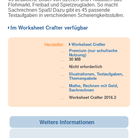
ratings
Flohmarkt, Freibad und Spielzeugladen. So macht
Sachrechnen Spaß! Dazu gibt es 45 passende
Textaufgaben in verschiedenen Schwierigkeitsstufen.
Im Worksheet Crafter verfügbar
Hersteller:
Worksheet Crafter
...
Premium (nur schulische
Nutzung)
...
30 MB
...
Nicht erforderlich
...
Illustrationen
,
Textaufgaben
,
Themenpakete
...
Mathe
,
Rechnen mit Geld
,
Sachrechnen
...
Worksheet Crafter 2016.2
Weitere Informationen