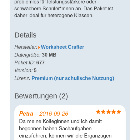
problemlos für leistungsstärkere oder -
schwächere Schüler*innen an. Das Paket ist
daher ideal für heterogene Klassen.
Details
Hersteller:
Worksheet Crafter
Dateigröße:
30 MB
Paket-ID:
677
Version:
5
Lizenz:
Premium (nur schulische Nutzung)
Bewertungen (2)
Petra
–
2016-09-26
Bewertet mit
Da meine Kolleginnen und ich damit
5
von 5
begonnen haben Sachaufgaben
einzuführen, können wir die Ergänzugen