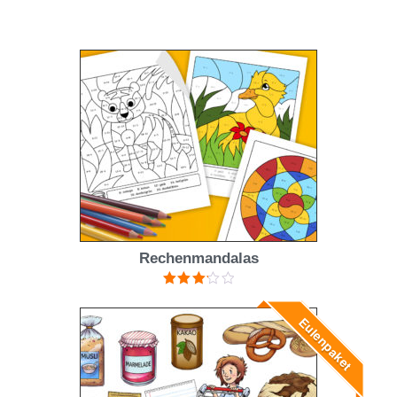
Rechenmandalas
Bewertet
mit
3.20
Eulenpaket
von 5