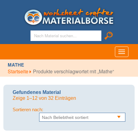
Toggle
navigati
MATHE
Startseite
Produkte verschlagwortet mit „Mathe“
Gefundenes Material
Zeige 1–12 von 32 Einträgen
Sortieren nach: