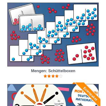
Mengen: Schüttelboxen
Bewertet
mit
4.20
Eulenpaket
von 5