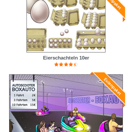
Eierschachteln 10er
Bewertet
mit
4.50
Eulenpaket
von 5