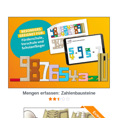
5.00
von 5
Mengen erfassen: Zahlenbausteine
Bewertet
mit
Eulenpaket
2.50
von 5