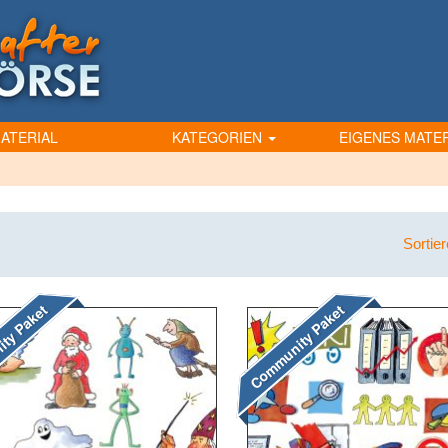
ATERIAL
KATEGORIEN
EIGENES MATER
Sortie
ty Paket
Community Paket