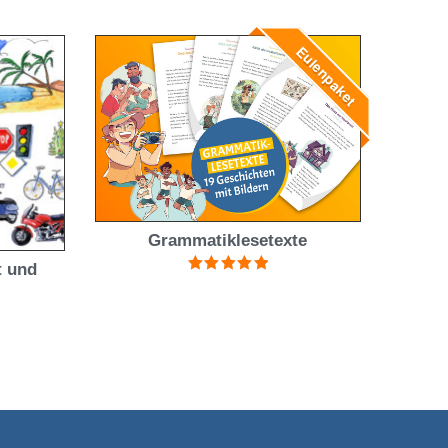
5.00
von 5
Eulenpaket
Grammatiklesetexte
t und
Bewertet mit
5.00
von 5