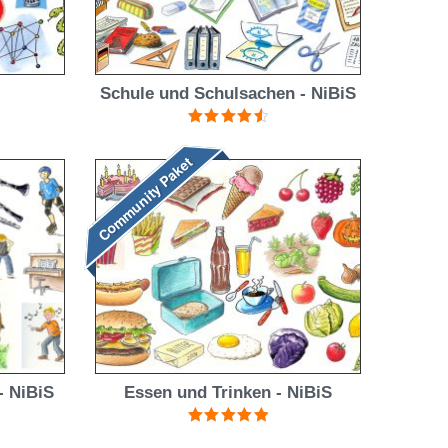
Schule und Schulsachen - NiBiS
Bewertet
mit
4.67
Community Paket
von 5
- NiBiS
Essen und Trinken - NiBiS
Bewertet mit