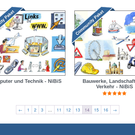
mit
4.00
mit
4.50
von 5
von 5
ty Paket
Community Paket
uter und Technik - NiBiS
Bauwerke, Landschaf
Verkehr - NiBiS
Bewertet mit
5.00
von 5
←
1
2
3
…
11
12
13
14
15
16
→