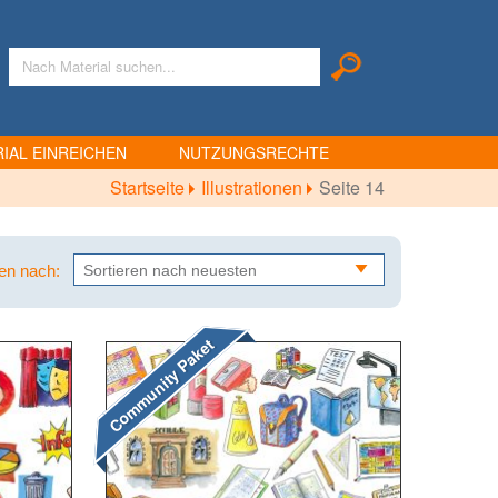
IAL EINREICHEN
NUTZUNGSRECHTE
Startseite
Illustrationen
Seite 14
ren nach:
Community Paket