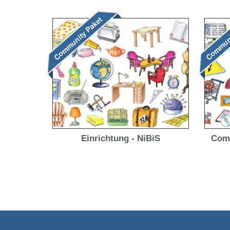
5.00
von 5
Community Paket
Communi
Einrichtung - NiBiS
Comp