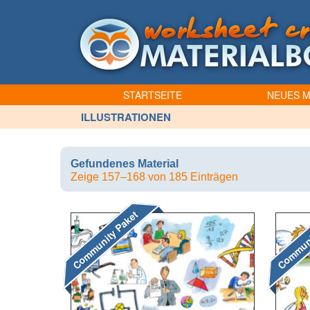
STARTSEITE
NEUES M
ILLUSTRATIONEN
Gefundenes Material
Zeige 157–168 von 185 Einträgen
Community Paket
Communi