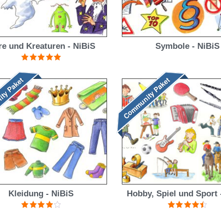
re und Kreaturen - NiBiS
Symbole - NiBiS
Bewertet mit
5.00
von 5
ty Paket
Community Paket
Kleidung - NiBiS
Hobby, Spiel und Sport 
Bewertet
Bewertet