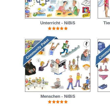
Unterricht - NiBiS
Tie
Bewertet mit
5.00
von 5
Community Paket
Communi
Menschen - NiBiS
Bewertet mit