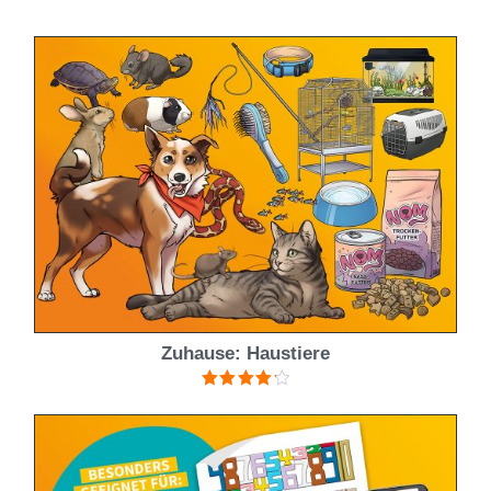
mit
4.00
von 5
Zuhause: Haustiere
Bewertet
mit
4.25
von 5