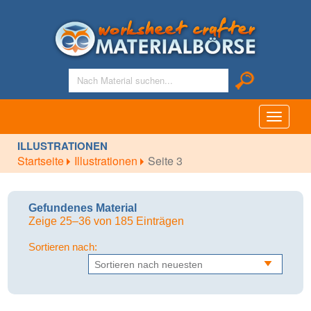
Toggle
navigati
ILLUSTRATIONEN
Startseite
Illustrationen
Seite 3
Gefundenes Material
Zeige 25–36 von 185 Einträgen
Sortieren nach: