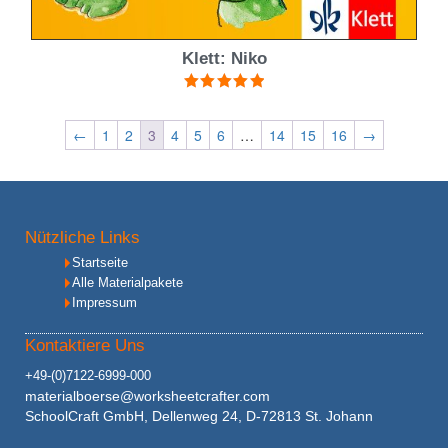
Klett: Niko
Bewertet mit
5.00
von 5
←
1
2
3
4
5
6
…
14
15
16
→
Nützliche Links
Startseite
Alle Materialpakete
Impressum
Kontaktiere Uns
+49-(0)7122-6999-000
materialboerse@worksheetcrafter.com
SchoolCraft GmbH, Dellenweg 24, D-72813 St. Johann