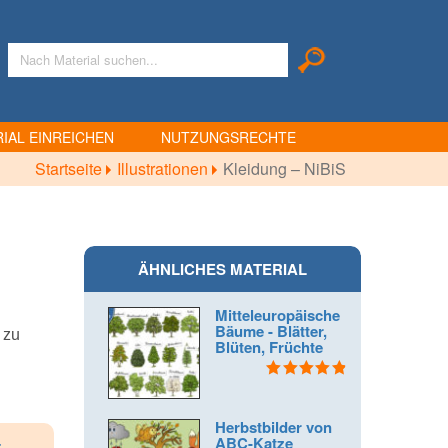
IAL EINREICHEN
NUTZUNGSRECHTE
Startseite
Illustrationen
Kleidung – NiBiS
ÄHNLICHES MATERIAL
Mitteleuropäische
Bäume - Blätter,
 zu
Blüten, Früchte
Bewertet mit
4.91
von 5
Herbstbilder von
ABC-Katze
r