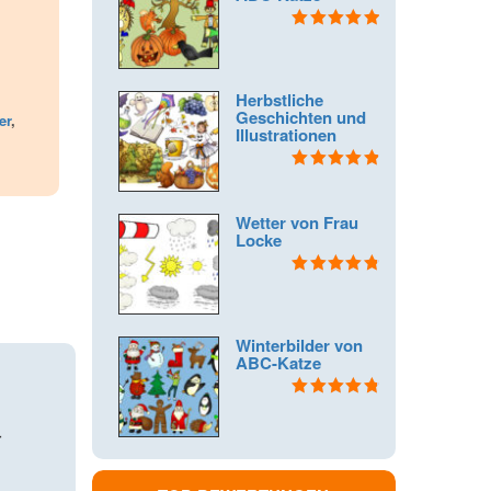
Bewertet mit
5.00
von 5
Herbstliche
Geschichten und
er
,
Illustrationen
Bewertet mit
4.92
von 5
Wetter von Frau
Locke
Bewertet mit
4.88
von 5
Winterbilder von
ABC-Katze
Bewertet mit
4.90
von 5
r