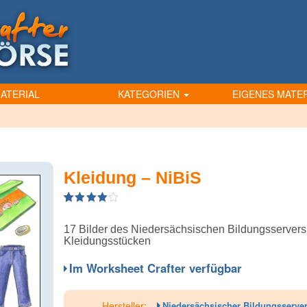
ATERIAL
KATEGORIEN
EIGENES MATER
Kleidung – NiBiS
4.00
5
1
out
of
based
17 Bilder des Niedersächsischen Bildungsservers
on
customer
Kleidungsstücken
rating
Im Worksheet Crafter verfügbar
Hersteller:
Niedersächsischer Bildungsserve