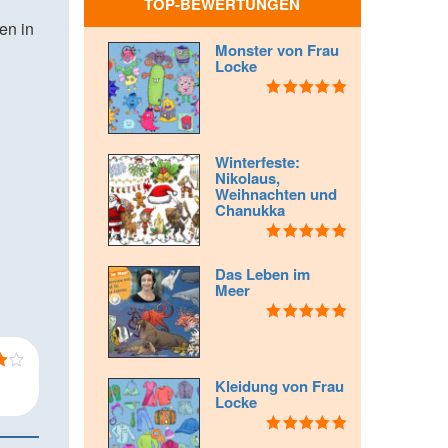
TOP-BEWERTUNGEN
en in
Monster von Frau
Locke
Bewertet mit
5.00
von 5
Winterfeste:
Nikolaus,
Weihnachten und
Chanukka
Bewertet mit
5.00
von 5
Das Leben im
Meer
Bewertet mit
5.00
von 5
Kleidung von Frau
n
Locke
Bewertet mit