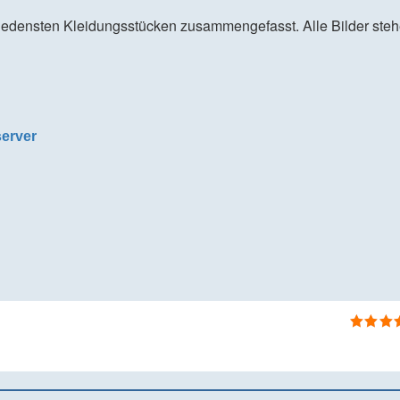
hiedensten Kleidungsstücken zusammengefasst. Alle Bilder steh
erver
Bewertet
mit
4
vo
5