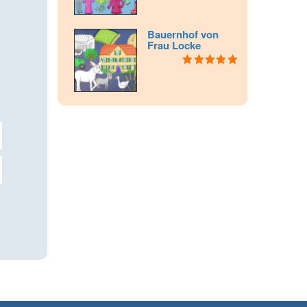
5.00
von 5
Bauernhof von
Frau Locke
Bewertet mit
5.00
von 5