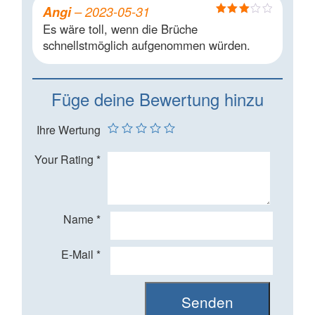
Angi
–
2023-05-31
Bewertet
Es wäre toll, wenn die Brüche
mit
3
schnellstmöglich aufgenommen würden.
von 5
Füge deine Bewertung hinzu
Ihre Wertung
Your Rating
*
Name
*
E-Mail
*