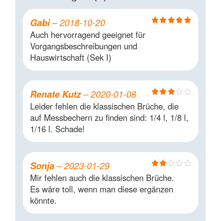
Gabi
–
2018-10-20
Bewertet mit
Auch hervorragend geeignet für
5
von 5
Vorgangsbeschreibungen und
Hauswirtschaft (Sek I)
Renate Kutz
–
2020-01-08
Bewertet
Leider fehlen die klassischen Brüche, die
mit
3
auf Messbechern zu finden sind: 1/4 l, 1/8 l,
von 5
1/16 l. Schade!
Sonja
–
2023-01-29
Bewertet
Mir fehlen auch die klassischen Brüche.
mit
Es wäre toll, wenn man diese ergänzen
2
von
könnte.
5