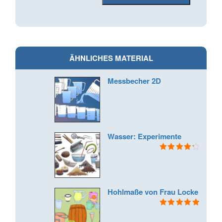
ÄHNLICHES MATERIAL
Messbecher 2D
Wasser: Experimente
Bewertet
mit
4.33
von 5
Hohlmaße von Frau Locke
Bewertet mit
5.00
von 5