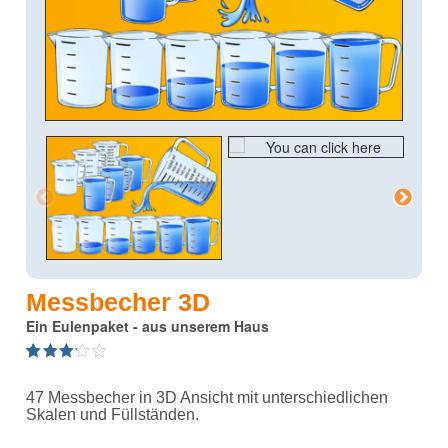
Messbecher 3D
Ein Eulenpaket - aus unserem Haus
3.20
5
5
out
of
47 Messbecher in 3D Ansicht mit unterschiedlichen
based
on
Skalen und Füllständen.
customer
ratings