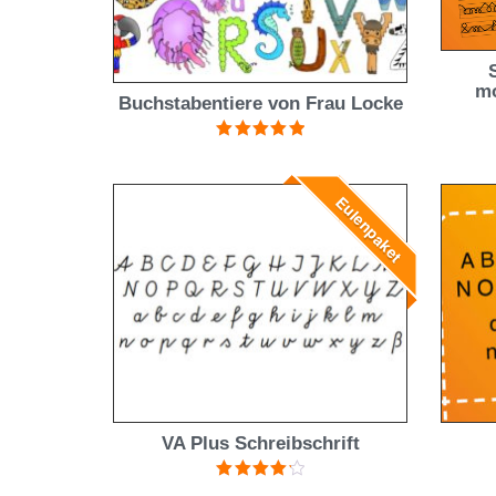
mo
Buchstabentiere von Frau Locke
Bewertet mit
5.00
von 5
Eulenpaket
VA Plus Schreibschrift
Bewertet