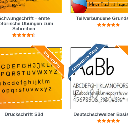
Schwungschrift - erste
Teilverbundene Grunds
torische Übungen zum
Schreiben
Bewertet
mit
4.75
von 5
Bewertet
mit
4.60
Community Paket
von 5
Eulenpaket
E
Druckschrift Süd
Deutschschweizer Basis
Bewertet mit