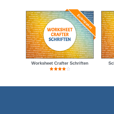
mit
4.25
von 5
Eulenpaket
Worksheet Crafter Schriften
Sc
Bewertet
mit
3.94
von 5