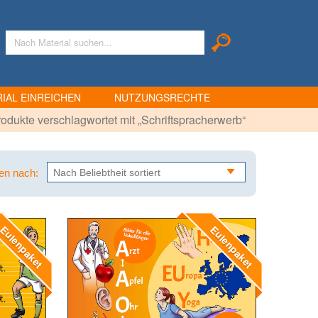
IAL EINREICHEN
NUTZUNGSRECHTE
odukte verschlagwortet mit „Schriftspracherwerb“
ren nach:
ulenpaket
Eulenpaket