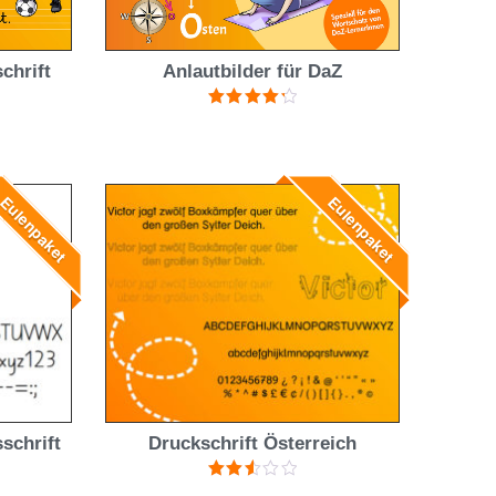
chrift
Anlautbilder für DaZ
Bewertet
mit
4.33
von 5
ulenpaket
Eulenpaket
schrift
Druckschrift Österreich
Bewertet