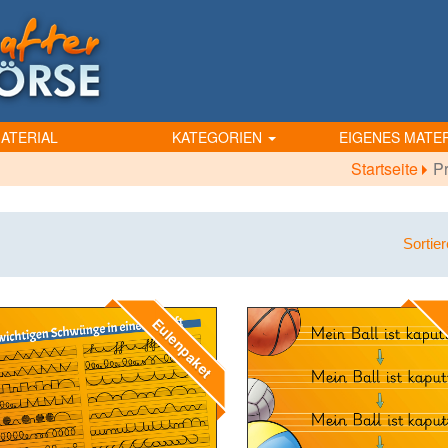
ATERIAL
KATEGORIEN
EIGENES MATER
Startseite
Pr
Sortie
Eulenpaket
E