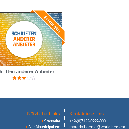
5.00
von 5
Eulenpaket
hriften anderer Anbieter
Bewertet
mit
3.00
von 5
Nützliche Links
Kontaktiere Uns
Startseite
+49-(0)7122-6999-000
materialboerse@worksheetcraft
Alle Materialpakete