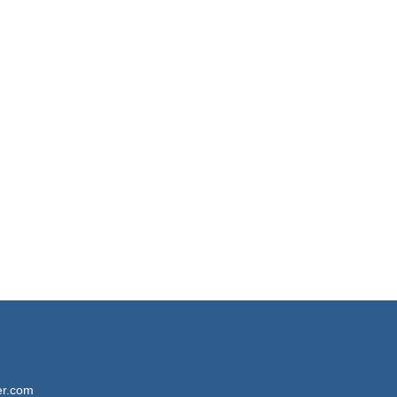
mit
2.60
von 5
er.com