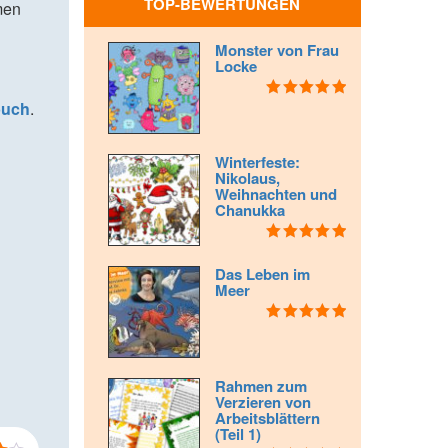
TOP-BEWERTUNGEN
men
Monster von Frau
Locke
buch
.
Bewertet mit
5.00
von 5
Winterfeste:
Nikolaus,
Weihnachten und
Chanukka
Bewertet mit
5.00
von 5
Das Leben im
Meer
Bewertet mit
5.00
von 5
Rahmen zum
Verzieren von
Arbeitsblättern
(Teil 1)