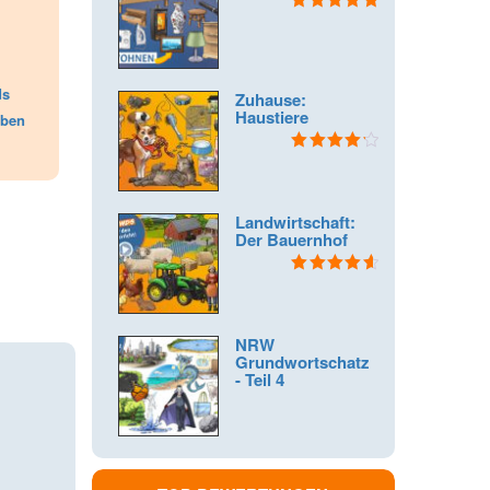
Bewertet mit
5.00
von 5
ds
Zuhause:
Haustiere
eben
Bewertet
mit
4.25
von 5
Landwirtschaft:
Der Bauernhof
Bewertet
mit
4.67
von 5
NRW
Grundwortschatz
- Teil 4