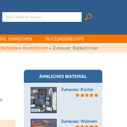
IAL EINREICHEN
NUTZUNGSRECHTE
Startseite
Illustrationen
Zuhause: Badezimmer
ÄHNLICHES MATERIAL
Zuhause: Küche
r.
Bewertet mit
5.00
von 5
Zuhause: Wohnen