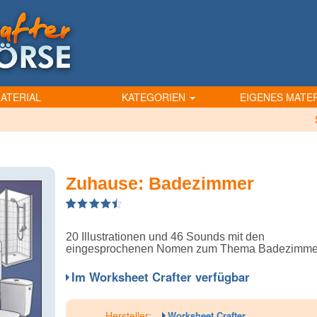
ATERIAL
KATEGORIEN
EIGENES MATER
Zuhause: Badezimmer
4.50
5
2
out of
based on
20 Illustrationen und 46 Sounds mit den
customer
ratings
eingesprochenen Nomen zum Thema Badezimme
Im Worksheet Crafter verfügbar
Hersteller:
Worksheet Crafter