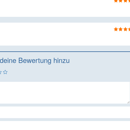
Bewertet
mit
4
vo
5
Bewertet
5
von 5
deine Bewertung hinzu