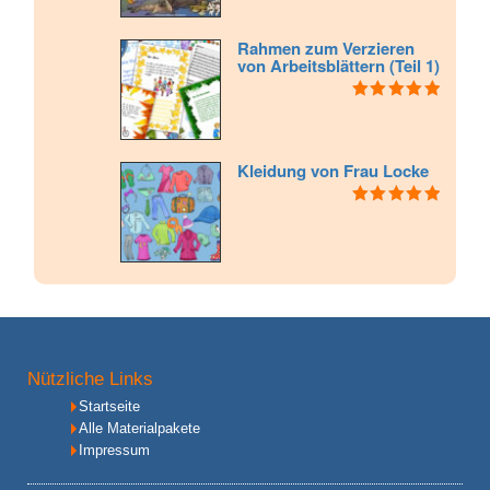
Rahmen zum Verzieren
von Arbeitsblättern (Teil 1)
Bewertet mit
5.00
von 5
Kleidung von Frau Locke
Bewertet mit
5.00
von 5
Nützliche Links
Startseite
Alle Materialpakete
Impressum