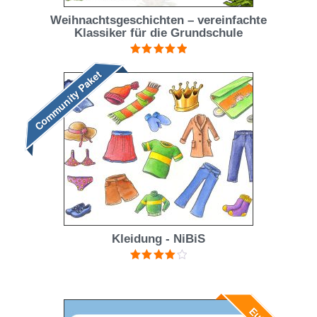
Weihnachtsgeschichten – vereinfachte
Klassiker für die Grundschule
Bewertet mit
Community Paket
5.00
von 5
Kleidung - NiBiS
Bewertet
mit
4.00
von 5