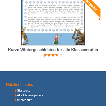
Eulenpaket
Kurze Wintergeschichten für alle Klassenstufen
Bewertet
mit
3.67
von 5
Nützliche Links
Startseite
Alle Materialpakete
Impressum