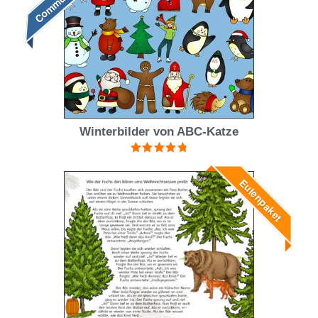
Winterbilder von ABC-Katze
Bewertet mit
4.90
von 5
Eulenpaket