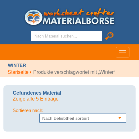
Toggle
navigati
WINTER
Startseite
Produkte verschlagwortet mit „Winter“
Gefundenes Material
Zeige alle 5 Einträge
Sortieren nach: