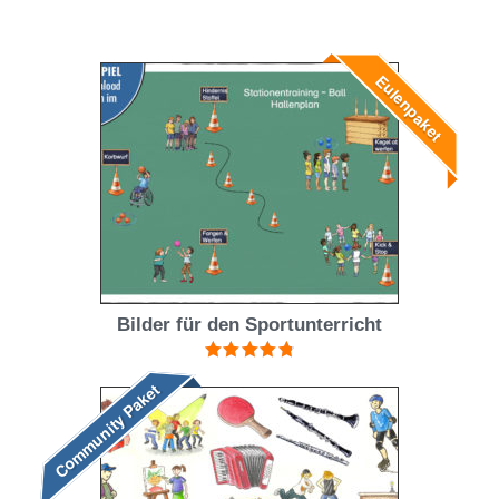
Eulenpaket
Bilder für den Sportunterricht
Bewertet mit
Community Paket
4.88
von 5