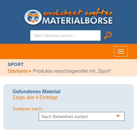
Toggle
navigati
SPORT
Startseite
Produkte verschlagwortet mit „Sport“
Gefundenes Material
Zeige alle 4 Einträge
Sortieren nach: