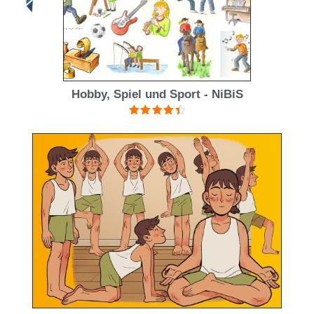
Hobby, Spiel und Sport - NiBiS
Bewertet
mit
4.50
von 5