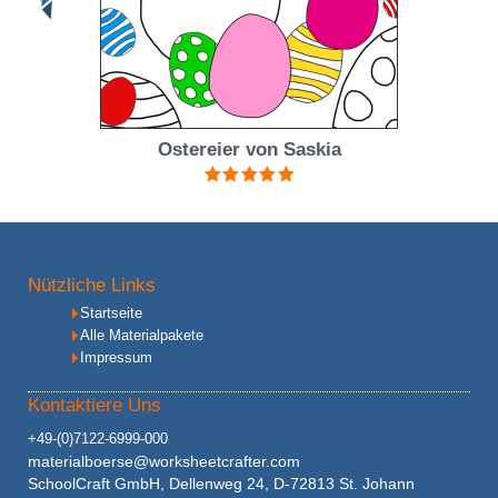
Ostereier von Saskia
Bewertet mit
5.00
von 5
Nützliche Links
Startseite
Alle Materialpakete
Impressum
Kontaktiere Uns
+49-(0)7122-6999-000
materialboerse@worksheetcrafter.com
SchoolCraft GmbH, Dellenweg 24, D-72813 St. Johann