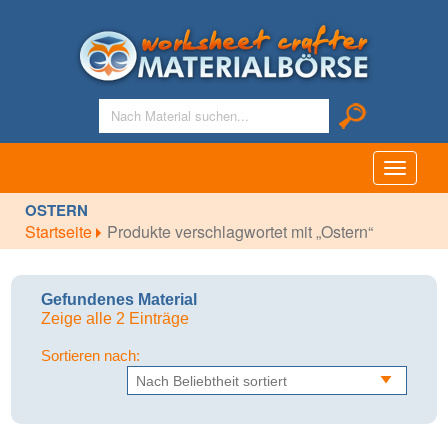
Toggle
navigati
OSTERN
Startseite
Produkte verschlagwortet mit „Ostern“
Gefundenes Material
Zeige alle 2 Einträge
Sortieren nach: