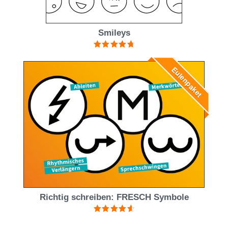
Smileys
Bewertet mit
4.83
von 5
Eulenpaket
Richtig schreiben: FRESCH Symbole
Bewertet
mit
4.67