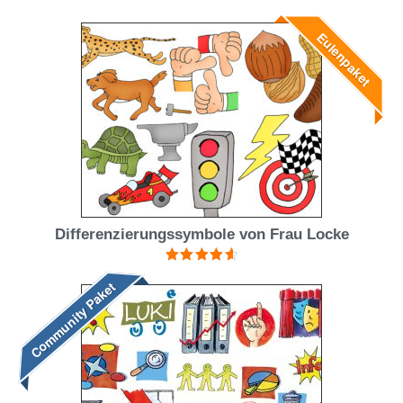
von 5
Eulenpaket
Differenzierungssymbole von Frau Locke
Bewertet
Community Paket
mit
4.71
von 5