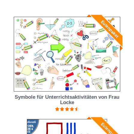
Eulenpaket
Symbole für Unterrichtsaktivitäten von Frau
Locke
Bewertet
mit
4.60
Eulenpaket
von 5