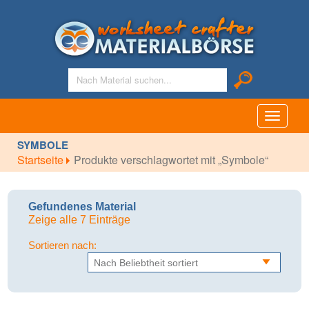
Toggle
navigati
SYMBOLE
Startseite
Produkte verschlagwortet mit „Symbole“
Gefundenes Material
Zeige alle 7 Einträge
Sortieren nach: