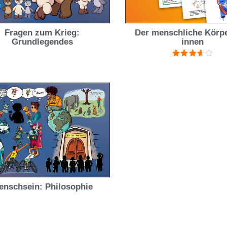
Fragen zum Krieg:
Der menschliche Körp
Grundlegendes
innen
Bewertet
mit
3.67
von 5
enschsein: Philosophie