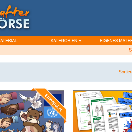
ATERIAL
KATEGORIEN
EIGENES MATER
S
Sortie
Eulenpaket