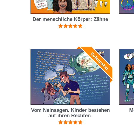
Der menschliche Körper: Zähne
Bewertet mit
5.00
von 5
Eulenpaket
Vom Neinsagen. Kinder bestehen
M
auf ihren Rechten.
Bewertet mit
5.00
von 5