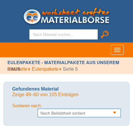
Toggle
navigati
EULENPAKETE - MATERIALPAKETE AUS UNSEREM
Startseite
Eulenpakete
Seite 5
HAUS
Gefundenes Material
Zeige 49–60 von 105 Einträgen
Sortieren nach: