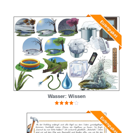
Eulenpaket
Wasser: Wissen
Bewertet
mit
4.20
Eulenpaket
von 5