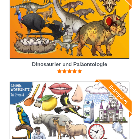
Dinosaurier und Paläontologie
Bewertet mit
5.00
von 5
Eulenpaket