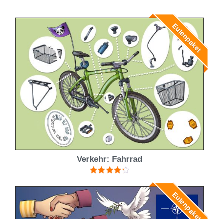
Eulenpaket
Verkehr: Fahrrad
Bewertet
mit
4.33
Eulenpaket
von 5