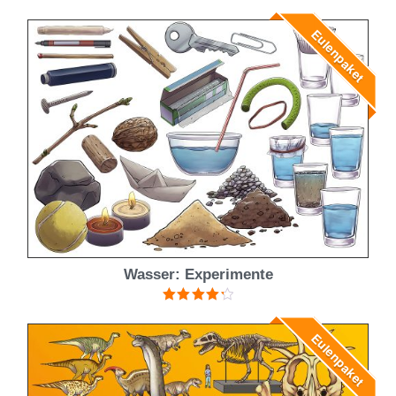
Eulenpaket
Wasser: Experimente
Bewertet
mit
4.33
Eulenpaket
von 5