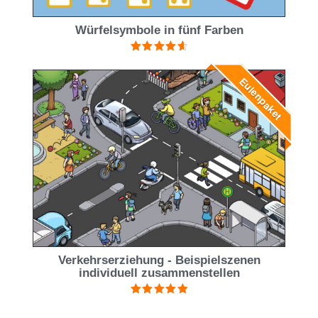
Würfelsymbole in fünf Farben
Bewertet
mit
4.67
Eulenpaket
von 5
Verkehrserziehung - Beispielszenen
individuell zusammenstellen
Bewertet mit
5.00
von 5