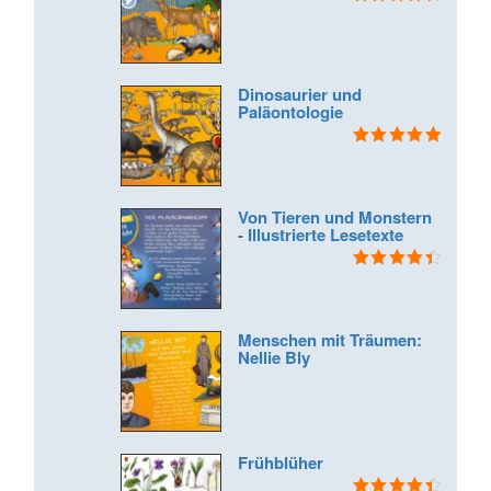
Bewertet
mit
4.50
von 5
Dinosaurier und
Paläontologie
Bewertet mit
5.00
von 5
Von Tieren und Monstern
- Illustrierte Lesetexte
Bewertet
mit
4.50
von 5
Menschen mit Träumen:
Nellie Bly
Frühblüher