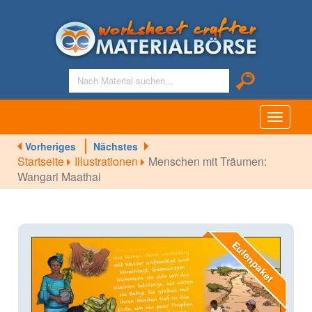
Toggle
navigati
Vorheriges
Nächstes
Startseite
Illustrationen
Menschen mit Träumen:
Wangari Maathai
Eulenpaket