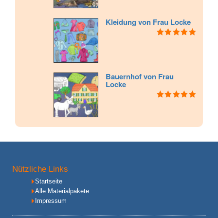
Kleidung von Frau Locke
Bewertet mit
5.00
von 5
Bauernhof von Frau
Locke
Bewertet mit
5.00
von 5
Nützliche Links
Startseite
Alle Materialpakete
Impressum