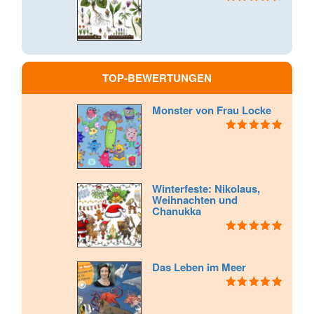
Bewertet
mit
4.50
von 5
TOP-BEWERTUNGEN
Monster von Frau Locke
Bewertet mit
5.00
von 5
Winterfeste: Nikolaus,
Weihnachten und
Chanukka
Bewertet mit
5.00
von 5
Das Leben im Meer
Bewertet mit
5.00
von 5