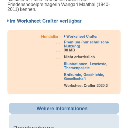
ratings
Friedensnobelpreiträgerin Wangari Maathai (1940-
2011) kennen.
Im Worksheet Crafter verfügbar
Hersteller:
Worksheet Crafter
...
Premium (nur schulische
Nutzung)
...
38 MB
...
Nicht erforderlich
...
Illustrationen
,
Lesetexte
,
Themenpakete
...
Erdkunde
,
Geschichte
,
Gesellschaft
...
Worksheet Crafter 2020.3
Weitere Informationen