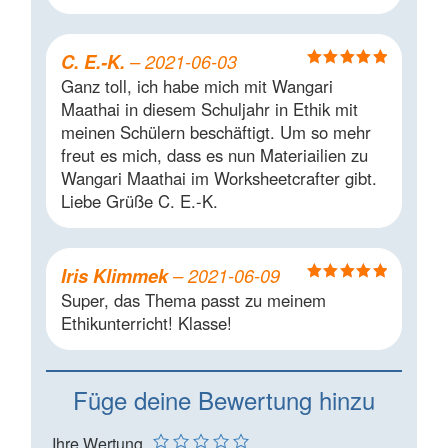
C. E.-K.
–
2021-06-03
Bewertet mit
Ganz toll, ich habe mich mit Wangari
5
von 5
Maathai in diesem Schuljahr in Ethik mit
meinen Schülern beschäftigt. Um so mehr
freut es mich, dass es nun Materiailien zu
Wangari Maathai im Worksheetcrafter gibt.
Liebe Grüße C. E.-K.
Iris Klimmek
–
2021-06-09
Bewertet mit
Super, das Thema passt zu meinem
5
von 5
Ethikunterricht! Klasse!
Füge deine Bewertung hinzu
Ihre Wertung