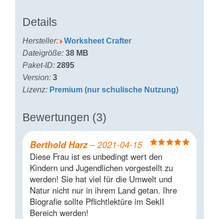
Details
Hersteller:
Worksheet Crafter
Dateigröße:
38 MB
Paket-ID:
2895
Version:
3
Lizenz:
Premium (nur schulische Nutzung)
Bewertungen (3)
Berthold Harz
–
2021-04-15
Bewertet mit
Diese Frau ist es unbedingt wert den
5
von 5
Kindern und Jugendlichen vorgestellt zu
werden! Sie hat viel für die Umwelt und
Natur nicht nur in ihrem Land getan. Ihre
Biografie sollte Pflichtlektüre im SekII
Bereich werden!